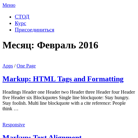
Перейти
Меню
к
содержимому
СТОД
Курс
Присоединиться
Месяц:
Февраль 2016
Apps
/
One Page
Markup: HTML Tags and Formatting
Headings Header one Header two Header three Header four Header
five Header six Blockquotes Single line blockquote: Stay hungry.
Stay foolish. Multi line blockquote with a cite reference: People
think …
Responsive
Markup: Text Alignment